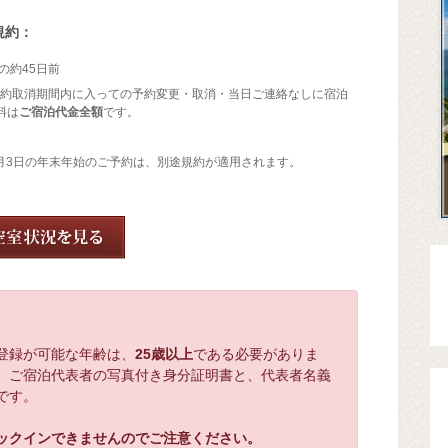
規約：
の約45日前
予約取消期間内に入っての予約変更・取消・当日ご連絡なしに宿泊
料は
ご宿泊代金全額
です。
1月3日の年末年始のご予約は、別途規約が適用されます。
登録が可能な年齢は、
25歳以上
である必要がありま
、ご宿泊代表者の写真付き身分証明書と、代表者名義
です。
ックインできませんのでご注意ください。