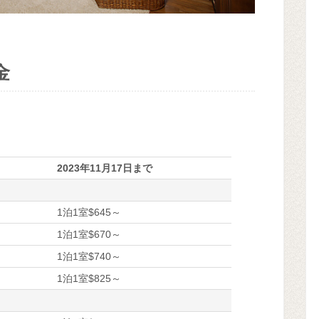
金
2023年11月17日まで
1泊1室$645～
1泊1室$670～
1泊1室$740～
1泊1室$825～